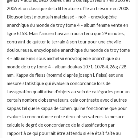
glénat – adonis, deux tomes « les trois imposteurs » en 2005 et
2006 et un classique de la littérature « l’île au trésor » en 2008.
Blouson best mountain matelassé – noir – encyclopédie
anarchique du monde de troy tome 4 – album femme vente en
ligne €158. Mais l’ancien havrais n’aura tenu que 29 minutes,
contraint de quitter le terrain à son tour pour une cheville
douloureuse. encyclopédie anarchique du monde de troy tome
4 – album Émis sous michel vii encyclopédie anarchique du
monde de troy tome 4 – album doukas 1071-1078 4, 26 g / 28
mm. Kappa de fleiss (nommé d’après joseph l. fleiss) est une
mesure statistique qui évalue la concordance lors de
l’assignation qualitative d’objets au sein de catégories pour un
certain nombre d’observateurs. cela contraste avec d’autres
kappas tel que le kappa de cohen, qui ne fonctionne que pour
évaluer la concordance entre deux observateurs. la mesure
calcule le degré de concordance de la classification par
rapport à ce qui pourrait être attendu si elle était faite au