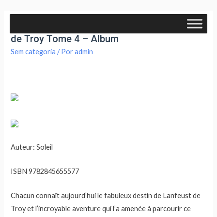
Ebook Encyclopédie anarchique du monde
de Troy Tome 4 – Album
Sem categoria
/ Por
admin
Auteur: Soleil
ISBN 9782845655577
Chacun connaît aujourd’hui le fabuleux destin de Lanfeust de
Troy et l’incroyable aventure qui l’a amenée à parcourir ce