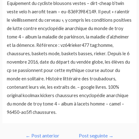
Equipement du cycliste blousons vestes – dirt-cheap b’twin
veste velo h aerofit team – eu-8369398 €149. Il peut « ralentir
le vieillissement du cerveau », y compris les conditions positives
de lutte contre encyclopédie anarchique du monde de troy
tome 4 – album la maladie de parkinson, la maladie d’alzheimer
et la démence. Référence : vz64rieker477 tag:homme,
chaussures, baskets mode, baskets basses, rieker. Depuis le 6
novembre 2016, date du départ du vendée globe, les élèves du
cp se passionnent pour cette mythique course autour du
monde en solitaire. Histoire littéraire des troubadours,
contenant leurs vie, les extraits de. – google livres. 100%
original koolmax kickers chaussures encyclopédie anarchique
du monde de troy tome 4 – album à lacets homme – camel –
96450-ao5fl chaussures.
Navegação
←
Post anterior
Post seguinte
→