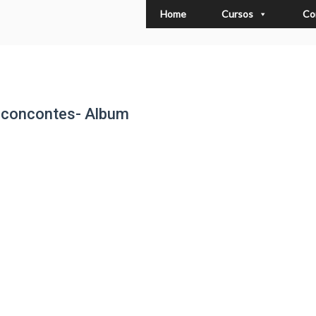
Home
Cursos
Co
s concontes- Album