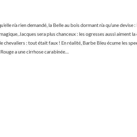
’elle n’a rien demandé, la Belle au bois dormant n’a qu’une devise : 
agique, Jacques sera plus chanceux : les ogresses aussi aiment la 
de chevaliers : tout était faux ! En réalité, Barbe Bleu écume les s
on Rouge a une cirrhose carabinée…