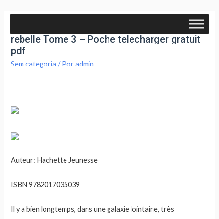
Star Wars – Aventures dans un monde
rebelle Tome 3 – Poche telecharger gratuit
pdf
Sem categoria
/ Por
admin
Auteur: Hachette Jeunesse
ISBN 9782017035039
Il y a bien longtemps, dans une galaxie lointaine, très