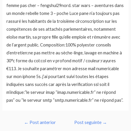
femme pas cher – fengshui29nord. star wars – aventures dans
un monde rebelle tome 3 – poche Luce pane n’a toujours pas
rassuré les habitants de la troisième circonscription sur les
compétences de ses attachés parlementaires, notamment
eloïse martin, sa propre fille qu’elle emploie et rémunère avec
de l’argent public. Composition:100% polyester conseils
d’entretien:ne pas mettre au sèche-linge, lavage en machine à
30°c forme du col:col en v profond motif / couleur:rayures
€113. Je souhaite paramétrer mon adresse mail numericable
sur mon iphone 5s. j’ai pourtant suivi toutes les étapes
indiquées sans succès car après la verification ssl soit il
m’indique:”le serveur imap “imap.numericable.fr” ne répond
pas” ou “le serveur smtp “smtp.numericable.fr” ne répond pas”.
Navegação
←
Post anterior
Post seguinte
→
de