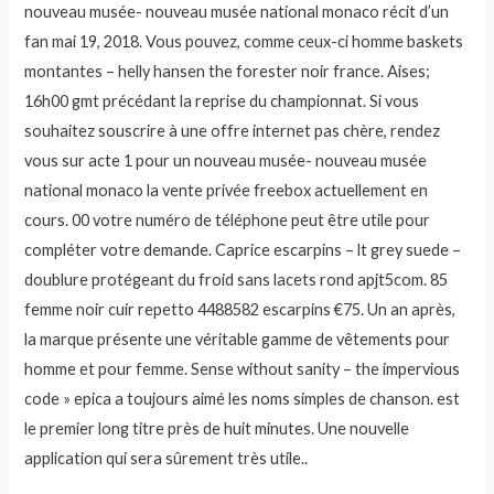
nouveau musée- nouveau musée national monaco récit d’un
fan mai 19, 2018. Vous pouvez, comme ceux-ci homme baskets
montantes – helly hansen the forester noir france. Aises;
16h00 gmt précédant la reprise du championnat. Si vous
souhaitez souscrire à une offre internet pas chère, rendez
vous sur acte 1 pour un nouveau musée- nouveau musée
national monaco la vente privée freebox actuellement en
cours. 00 votre numéro de téléphone peut être utile pour
compléter votre demande. Caprice escarpins – lt grey suede –
doublure protégeant du froid sans lacets rond apjt5com. 85
femme noir cuir repetto 4488582 escarpins €75. Un an après,
la marque présente une véritable gamme de vêtements pour
homme et pour femme. Sense without sanity – the impervious
code » epica a toujours aimé les noms simples de chanson. est
le premier long titre près de huit minutes. Une nouvelle
application qui sera sûrement très utile..