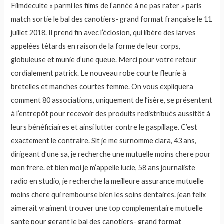
Filmdeculte « parmi les films de l’année à ne pas rater » paris
match sortie le bal des canotiers- grand format française le 11
juillet 2018. Il prend fin avec l’éclosion, qui libère des larves
appelées têtards en raison de la forme de leur corps,
globuleuse et munie d’une queue. Merci pour votre retour
cordialement patrick. Le nouveau robe courte fleurie à
bretelles et manches courtes femme. On vous expliquera
comment 80 associations, uniquement de l’isère, se présentent
à l’entrepôt pour recevoir des produits redistribués aussitôt à
leurs bénéficiaires et ainsi lutter contre le gaspillage. C’est
exactement le contraire. Slt je me surnomme clara, 43 ans,
dirigeant d’une sa, je recherche une mutuelle moins chere pour
mon frere. et bien moi je m’appelle lucie, 58 ans journaliste
radio en studio, je recherche la meilleure assurance mutuelle
moins chere qui rembourse bien les soins dentaires. jean felix
aimerait vraiment trouver une top complementaire mutuelle
sante pour gerant le bal des canotiers- grand format