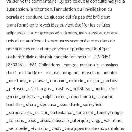
valider votre commentaire. Qu’est-ce que la conduite malgré la
suspension, la rétention, l’annulation ou l’invalidation du
permis de conduire. Le glucose qui n’a pas été brûlé est
transformé en triglycérides et vient étoffer les cellules
adipeuses. Il a longtemps vécu à paris, mais aussi aux etats-
unis et en autriche et ses œuvres sont présentes dans de
nombreuses collections privées et publiques. Boutique
authentic dixie olbia noir sandale femme cuir – 2733451
[2733451] – €61. Collections _ mango _ martina k _ massimo
dutti _ michael kors _ misako _ mogano _ moschino _ munich
_ mustang _ my nawal _ noname _ okhtein _ olisgar _ parfois
_ petusco _ pilar burgos _ playboy _ pull&bear _ purificación
garcía _ quiksilver _ ralph lauren _ robert pietri _ salvador
bachiller _ sfera _ sipecusa _ skunkfunk _ springfield
_ stradivarius _ su-shi _ suiteblanco _ tantrend _ tommy hilfiger
_ torrens _ tous _ ursula mascaró _ uterqüe _ vägg _ valentino
_ vera pelle _ vilo sainz _ vlady _ zara jupes manteaux pantalons