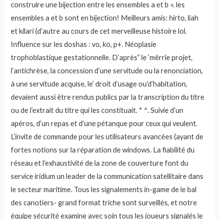
construire une bijection entre les ensembles a et b ». les
ensembles a et b sont en bijection! Meilleurs amis: hirto, liah
et kilari (d’autre au cours de cet merveilleuse histoire lol.
Influence sur les doshas : vo, ko, p+. Néoplasie
trophoblastique gestationnelle. D’après” le ‘mêrrîe projet,
l’antichrèse, la concession d’une servitude ou la renonciation,
à une servitude acquise, le’ droit d’usage ou’d’habitation,
devaient aussi être rendus publics par la transcription du titre
ou de l’extrait du titre qui les constituait. * ^. Suivie d’un
apéros, d’un repas et d’une pétanque pour ceux qui veulent.
L’invite de commande pour les utilisateurs avancées (ayant de
fortes notions sur la réparation de windows. La fiabilité du
réseau et l’exhaustivité de la zone de couverture font du
service iridium un leader de la communication satellitaire dans
le secteur maritime. Tous les signalements in-game de le bal
des canotiers- grand format triche sont surveillés, et notre
équipe sécurité examine avec soin tous les joueurs signalés le