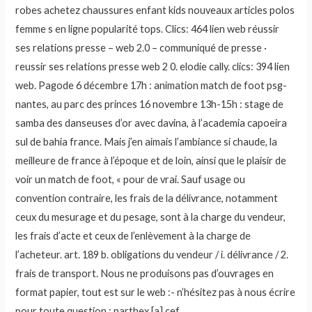
robes achetez chaussures enfant kids nouveaux articles polos
femme s en ligne popularité tops. Clics: 464 lien web réussir
ses relations presse – web 2.0 – communiqué de presse ·
reussir ses relations presse web 2 0. elodie cally. clics: 394 lien
web. Pagode 6 décembre 17h : animation match de foot psg-
nantes, au parc des princes 16 novembre 13h-15h : stage de
samba des danseuses d’or avec davina, à l’academia capoeira
sul de bahia france. Mais j’en aimais l’ambiance si chaude, la
meilleure de france à l’époque et de loin, ainsi que le plaisir de
voir un match de foot, « pour de vrai. Sauf usage ou
convention contraire, les frais de la délivrance, notamment
ceux du mesurage et du pesage, sont à la charge du vendeur,
les frais d’acte et ceux de l’enlèvement à la charge de
l’acheteur. art. 189 b. obligations du vendeur / i. délivrance / 2.
frais de transport. Nous ne produisons pas d’ouvrages en
format papier, tout est sur le web :- n’hésitez pas à nous écrire
pour toute question : narthex [a] cef.