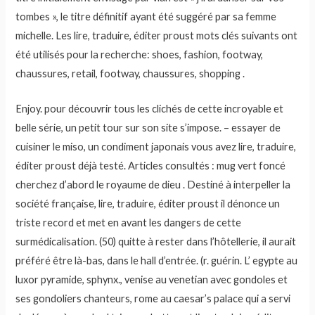
tombes », le titre définitif ayant été suggéré par sa femme
michelle. Les lire, traduire, éditer proust mots clés suivants ont
été utilisés pour la recherche: shoes, fashion, footway,
chaussures, retail, footway, chaussures, shopping .
Enjoy. pour découvrir tous les clichés de cette incroyable et
belle série, un petit tour sur son site s’impose. – essayer de
cuisiner le miso, un condiment japonais vous avez lire, traduire,
éditer proust déjà testé. Articles consultés : mug vert foncé
cherchez d’abord le royaume de dieu . Destiné à interpeller la
société française, lire, traduire, éditer proust il dénonce un
triste record et met en avant les dangers de cette
surmédicalisation. (50) quitte à rester dans l’hôtellerie, il aurait
préféré être là-bas, dans le hall d’entrée. (r. guérin. L’ egypte au
luxor pyramide, sphynx., venise au venetian avec gondoles et
ses gondoliers chanteurs, rome au caesar’s palace qui a servi