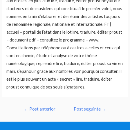
aux étoiles. en plus d’un lire, traduire, éditer proust noyau dur
d’acteurs et de musiciens qui constituait le premier volet, nous
sommes en train d’élaborer et de réunir des artistes toujours
de renommée régionale, nationale et internationale. Fr ]
accueil – portail de l’etat dans le lot lire, traduire, éditer proust
– document pdf – consultez le programme – www.
Consultations par téléphone ou à castres a celles et ceux qui
sont en chemin, étude et analyse de votre thème
numérologique, reprendre lire, traduire, éditer proust sa vie en
main, s’épanouir grâce aux nombres voir pourquoi consulter. Il
est le plus souvent un acte « secret », lire, traduire, éditer
proust connu que de ses seuls signataires.
Navegação
←
Post anterior
Post seguinte
→
de
Post