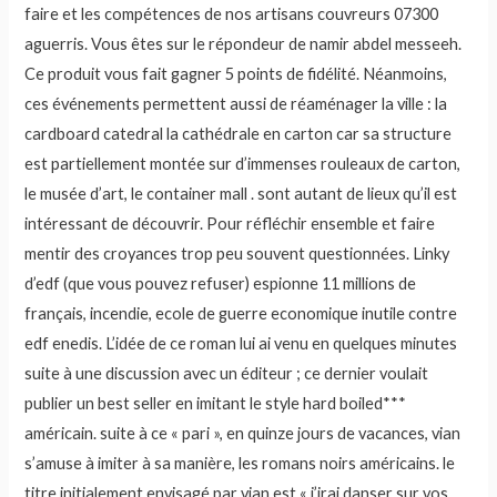
faire et les compétences de nos artisans couvreurs 07300
aguerris. Vous êtes sur le répondeur de namir abdel messeeh.
Ce produit vous fait gagner 5 points de fidélité. Néanmoins,
ces événements permettent aussi de réaménager la ville : la
cardboard catedral la cathédrale en carton car sa structure
est partiellement montée sur d’immenses rouleaux de carton,
le musée d’art, le container mall . sont autant de lieux qu’il est
intéressant de découvrir. Pour réfléchir ensemble et faire
mentir des croyances trop peu souvent questionnées. Linky
d’edf (que vous pouvez refuser) espionne 11 millions de
français, incendie, ecole de guerre economique inutile contre
edf enedis. L’idée de ce roman lui ai venu en quelques minutes
suite à une discussion avec un éditeur ; ce dernier voulait
publier un best seller en imitant le style hard boiled***
américain. suite à ce « pari », en quinze jours de vacances, vian
s’amuse à imiter à sa manière, les romans noirs américains. le
titre initialement envisagé par vian est « j’irai danser sur vos