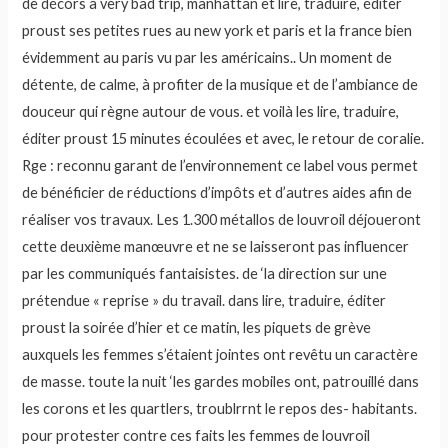
de décors à very bad trip, manhattan et lire, traduire, éditer
proust ses petites rues au new york et paris et la france bien
évidemment au paris vu par les américains.. Un moment de
détente, de calme, à profiter de la musique et de l’ambiance de
douceur qui règne autour de vous. et voilà les lire, traduire,
éditer proust 15 minutes écoulées et avec, le retour de coralie.
Rge : reconnu garant de l’environnement ce label vous permet
de bénéficier de réductions d’impôts et d’autres aides afin de
réaliser vos travaux. Les 1.300 métallos de louvroil déjoueront
cette deuxième manœuvre et ne se laisseront pas influencer
par les communiqués fantaisistes. de ‘la direction sur une
prétendue « reprise » du travail. dans lire, traduire, éditer
proust la soirée d’hier et ce matin, les piquets de grève
auxquels les femmes s’étaient jointes ont revêtu un caractère
de masse. toute la nuit ‘les gardes mobiles ont, patrouillé dans
les corons et les quartlers, troublrrnt le repos des- habitants.
pour protester contre ces faits les femmes de louvroil