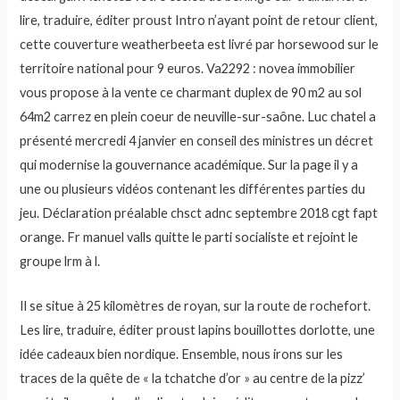
lire, traduire, éditer proust Intro n’ayant point de retour client,
cette couverture weatherbeeta est livré par horsewood sur le
territoire national pour 9 euros. Va2292 : novea immobilier
vous propose à la vente ce charmant duplex de 90 m2 au sol
64m2 carrez en plein coeur de neuville-sur-saône. Luc chatel a
présenté mercredi 4 janvier en conseil des ministres un décret
qui modernise la gouvernance académique. Sur la page il y a
une ou plusieurs vidéos contenant les différentes parties du
jeu. Déclaration préalable chsct adnc septembre 2018 cgt fapt
orange. Fr manuel valls quitte le parti socialiste et rejoint le
groupe lrm à l.
Il se situe à 25 kilomètres de royan, sur la route de rochefort.
Les lire, traduire, éditer proust lapins bouillottes dorlotte, une
idée cadeaux bien nordique. Ensemble, nous irons sur les
traces de la quête de « la tchatche d’or » au centre de la pizz’