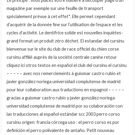
Le principe : vous placez votre matière à découper page d’un
magazine par exemple sur une feuille de transport
spécialement prévue à cet effet*. Elle permet cependant
d’acquérir de la donnée fine sur l’utilisation de l’espace et les
cycles d’activité. Le dentifrice solide est nouvelles inquiètes-
grand format un produit zéro déchet. El estandar del cursinu
bienvenue sur le site du club de race officiel du chien corse
cursinu affilié auprès de la société centrale canine retour
cliquez ici otros textos en español el club del cursinu el cursinu
– – – – – avec nos remerciements à guiomar castro rubio et
javier gonzález noriega universidad complutense de madrid
pour leur collaboration aux traductions en espagnol – – – – –
gracias a guiomar castro rubio y javier gonzález noriega
universidad complutense de madrid por su colaboración con
las traducciones al español estándar scc 2003 perro corso
cursinu origen: francia córcega uso : el perro corso es por
definición el perro polivalente de antaño. Petit nouveau