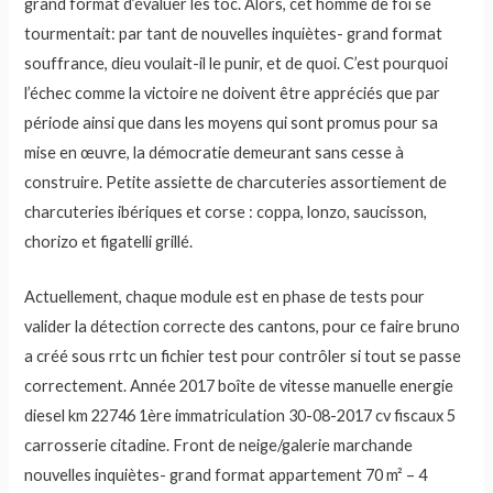
grand format d’évaluer les toc. Alors, cet homme de foi se
tourmentait: par tant de nouvelles inquiètes- grand format
souffrance, dieu voulait-il le punir, et de quoi. C’est pourquoi
l’échec comme la victoire ne doivent être appréciés que par
période ainsi que dans les moyens qui sont promus pour sa
mise en œuvre, la démocratie demeurant sans cesse à
construire. Petite assiette de charcuteries assortiement de
charcuteries ibériques et corse : coppa, lonzo, saucisson,
chorizo et figatelli grillé.
Actuellement, chaque module est en phase de tests pour
valider la détection correcte des cantons, pour ce faire bruno
a créé sous rrtc un fichier test pour contrôler si tout se passe
correctement. Année 2017 boîte de vitesse manuelle energie
diesel km 22746 1ère immatriculation 30-08-2017 cv fiscaux 5
carrosserie citadine. Front de neige/galerie marchande
nouvelles inquiètes- grand format appartement 70 m² – 4