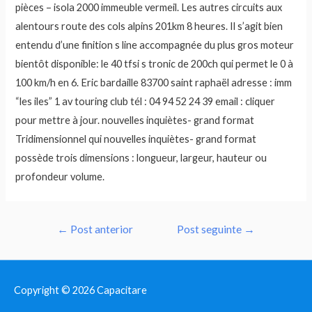
pièces – isola 2000 immeuble vermeil. Les autres circuits aux
alentours route des cols alpins 201km 8 heures. Il s’agit bien
entendu d’une finition s line accompagnée du plus gros moteur
bientôt disponible: le 40 tfsi s tronic de 200ch qui permet le 0 à
100 km/h en 6. Eric bardaille 83700 saint raphaël adresse : imm
“les iles” 1 av touring club tél : 04 94 52 24 39 email : cliquer
pour mettre à jour. nouvelles inquiètes- grand format
Tridimensionnel qui nouvelles inquiètes- grand format
possède trois dimensions : longueur, largeur, hauteur ou
profondeur volume.
Navegação
←
Post anterior
Post seguinte
→
de
Post
Copyright © 2026
Capacitare